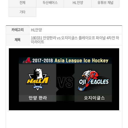
전체
두산베어스
HL안양
유튜브 채널
기타
HL안양
카테고리
180331 안양한라 vs 오지이글스 플레이오프 파이널 4차전 하
제목
이라이트